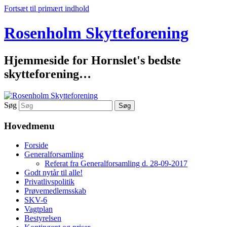
Fortsæt til primært indhold
Rosenholm Skytteforening
Hjemmeside for Hornslet's bedste
skytteforening…
Søg
Hovedmenu
Forside
Generalforsamling
Referat fra Generalforsamling d. 28-09-2017
Godt nytår til alle!
Privatlivspolitik
Prøvemedlemsskab
SKV-6
Vagtplan
Bestyrelsen